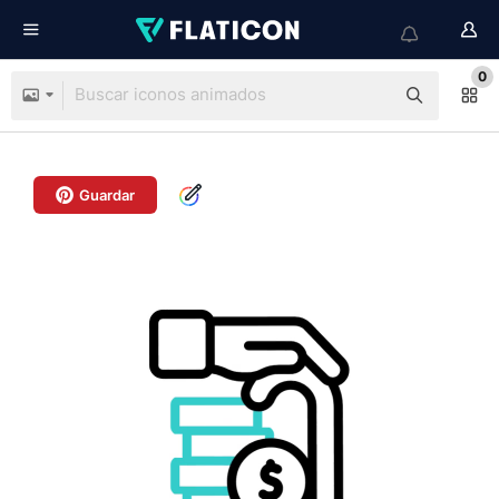
0
Guardar