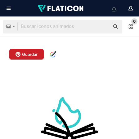
0
Guardar