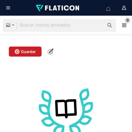
0
Guardar