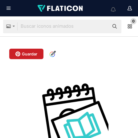
0
Guardar