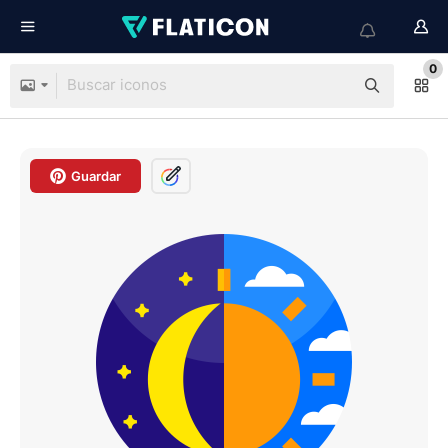
0
Guardar