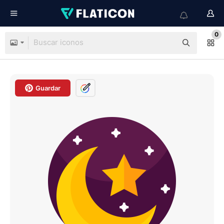
0
Guardar