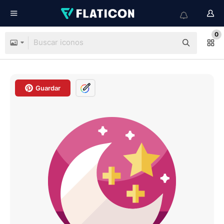
0
Guardar