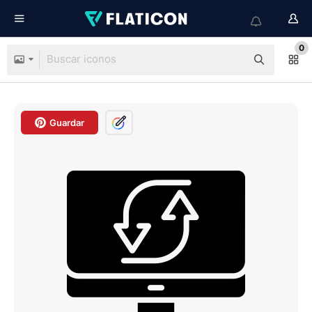
0
Guardar