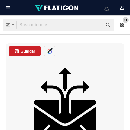
0
Guardar