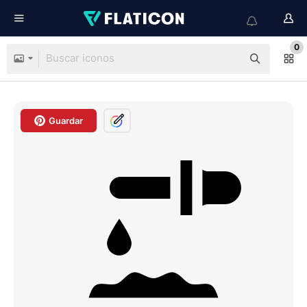
0
Guardar