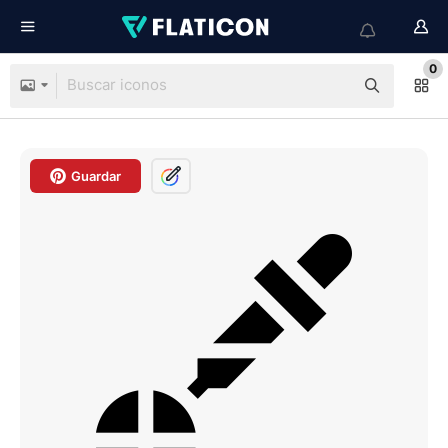
0
Guardar