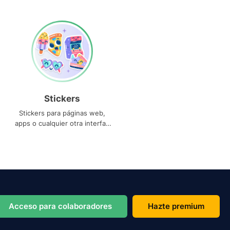
Stickers
Stickers para páginas web,
apps o cualquier otra interfaz
que necesites
Acceso para colaboradores
Hazte premium