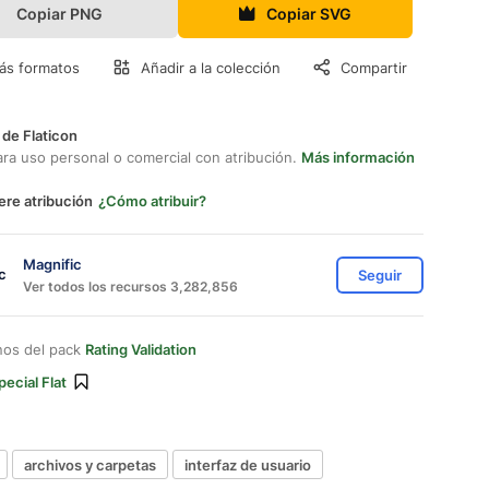
Copiar PNG
Copiar SVG
ás formatos
Añadir a la colección
Compartir
 de Flaticon
ara uso personal o comercial con atribución.
Más información
ere atribución
¿Cómo atribuir?
Magnific
Seguir
Ver todos los recursos 3,282,856
nos del pack
Rating Validation
pecial Flat
archivos y carpetas
interfaz de usuario