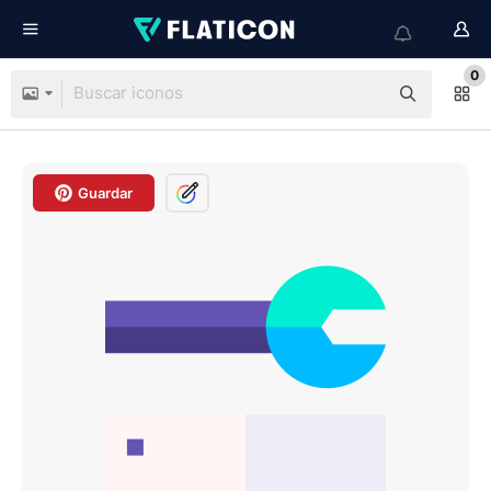
0
Guardar