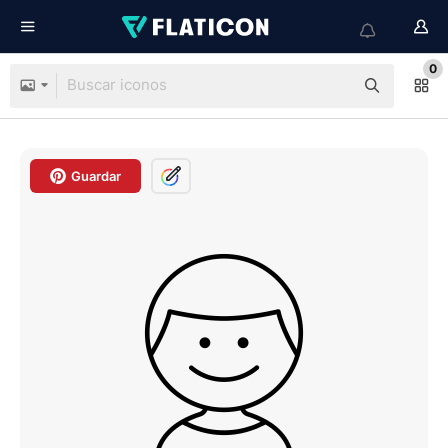
0
Guardar