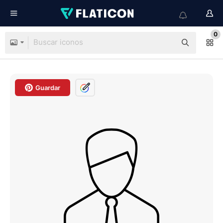
0
Guardar