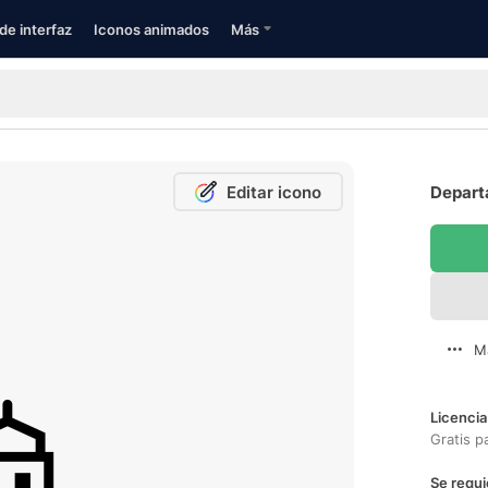
de interfaz
Iconos animados
Más
Editar icono
Depart
M
Licencia
Gratis p
Se requi