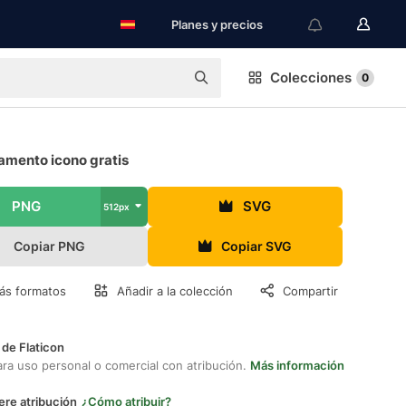
Planes y precios
Colecciones
0
amento icono gratis
PNG
SVG
512px
Copiar PNG
Copiar SVG
ás formatos
Añadir a la colección
Compartir
 de Flaticon
ara uso personal o comercial con atribución.
Más información
ere atribución
¿Cómo atribuir?