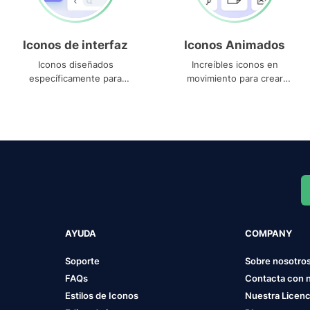
Iconos de interfaz
Iconos Animados
Iconos diseñados
Increíbles iconos en
específicamente para
movimiento para crear
interfaces
proyectos dinámicos
AYUDA
COMPANY
Soporte
Sobre nosotro
FAQs
Contacta con 
Estilos de Iconos
Nuestra Licenc