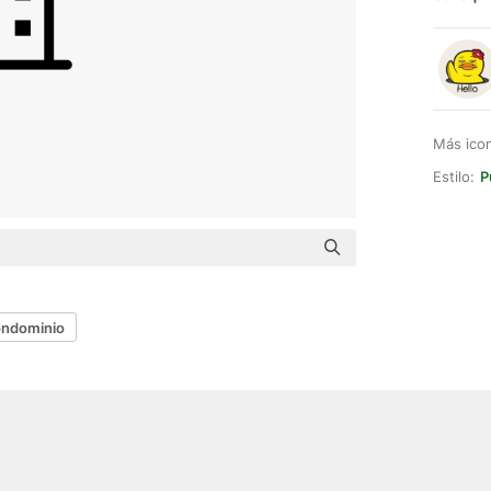
Más ico
Estilo:
P
ndominio