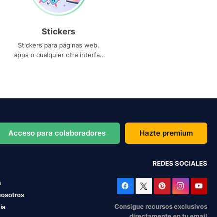
Stickers
Stickers para páginas web,
apps o cualquier otra interfaz
que necesites
Acceso para colaboradores
Hazte premium
REDES SOCIALES
s
nosotros
Consigue recursos exclusivos
ia
directamente en tu email