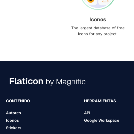
Iconos
The largest database of free
icons for any project.
CONTENIDO
HERRAMIENTAS
Autores
API
Iconos
Google Workspace
Stickers