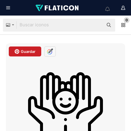
0
Guardar