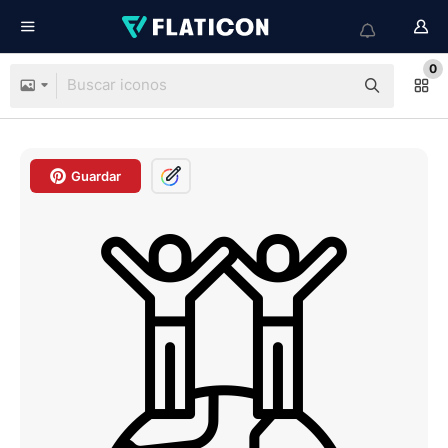
0
Guardar