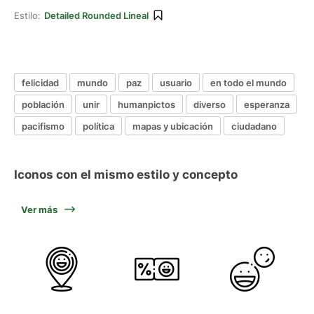
Estilo:
Detailed Rounded Lineal
felicidad
mundo
paz
usuario
en todo el mundo
población
unir
humanpictos
diverso
esperanza
pacifismo
política
mapas y ubicación
ciudadano
Iconos con el mismo estilo y concepto
Ver más