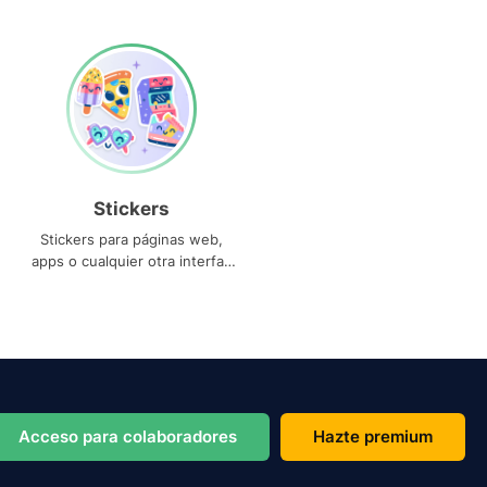
Stickers
Stickers para páginas web,
apps o cualquier otra interfaz
que necesites
Acceso para colaboradores
Hazte premium