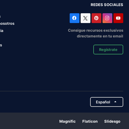
REDES SOCIALES
s
nosotros
Consigue recursos exclusivos
ia
directamente en tu email
os
Regístrate
Español
Magnific
Flaticon
Slidesgo