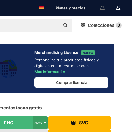
Planes y precios
Colecciones
0
Merchandising License
NUEVO
Personaliza tus productos físicos y
digitales con nuestros iconos
Más información
Comprar licencia
mentos icono gratis
PNG
SVG
512px