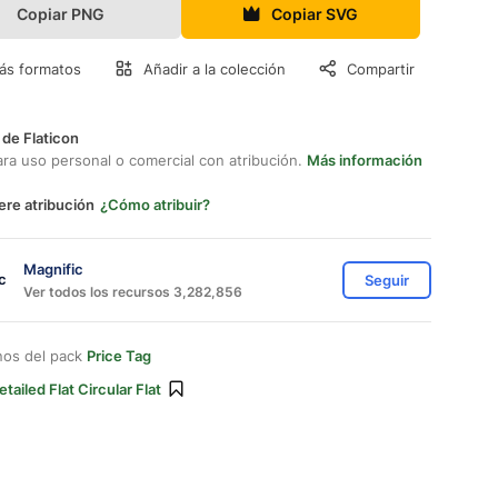
Copiar PNG
Copiar SVG
ás formatos
Añadir a la colección
Compartir
 de Flaticon
ara uso personal o comercial con atribución.
Más información
ere atribución
¿Cómo atribuir?
Magnific
Seguir
Ver todos los recursos 3,282,856
nos del pack
Price Tag
etailed Flat Circular Flat