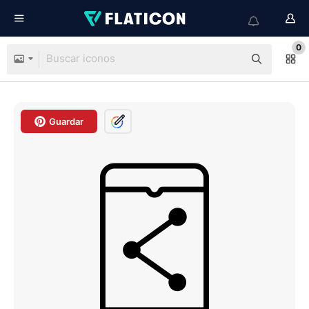
0
Guardar