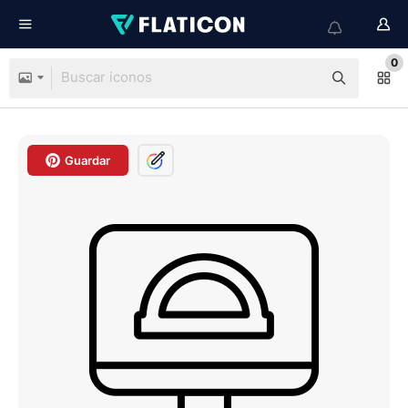
0
Guardar