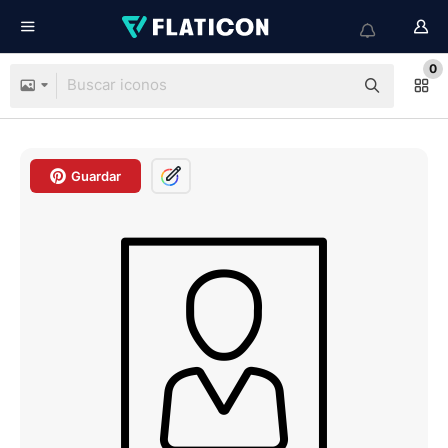
0
Guardar