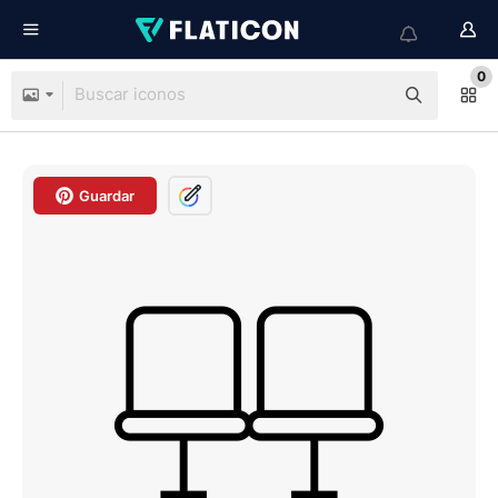
0
Guardar