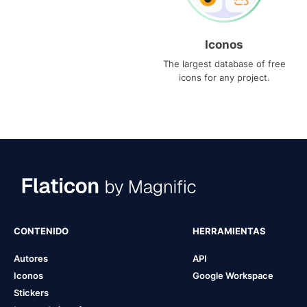
Iconos
The largest database of free
icons for any project.
CONTENIDO
HERRAMIENTAS
Autores
API
Iconos
Google Workspace
Stickers