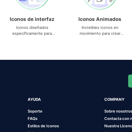
Iconos de interfaz
Iconos Animados
Iconos diseñados
Increíbles iconos en
específicamente para
movimiento para crear
interfaces
proyectos dinámicos
AYUDA
COMPANY
Soporte
Sobre nosotro
FAQs
Contacta con 
Estilos de Iconos
Nuestra Licenc