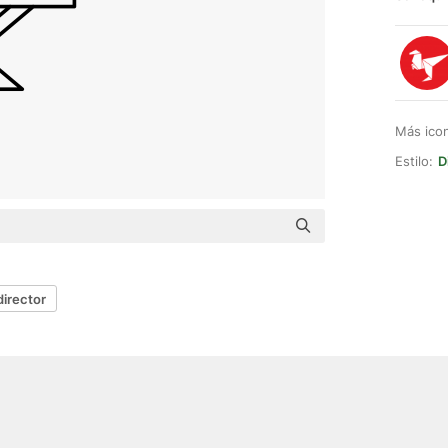
Más ico
Estilo:
D
 director