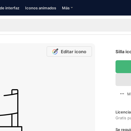
de interfaz
Iconos animados
Más
Editar icono
Silla i
M
Licencia
Gratis p
Se requi