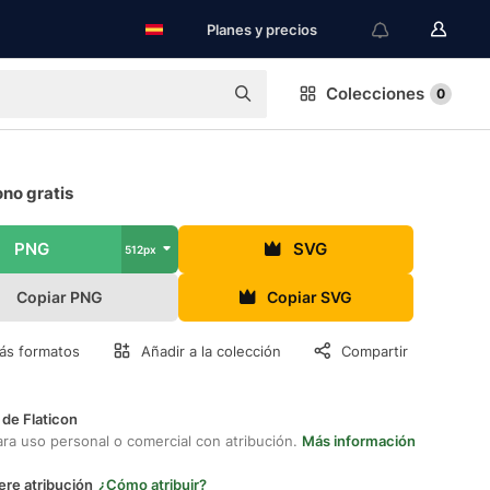
Planes y precios
Colecciones
0
cono gratis
PNG
SVG
512px
Copiar PNG
Copiar SVG
ás formatos
Añadir a la colección
Compartir
 de Flaticon
ara uso personal o comercial con atribución.
Más información
ere atribución
¿Cómo atribuir?