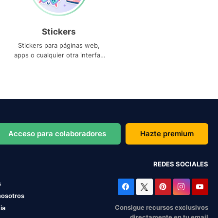
Stickers
Stickers para páginas web,
apps o cualquier otra interfaz
que necesites
Acceso para colaboradores
Hazte premium
REDES SOCIALES
s
nosotros
Consigue recursos exclusivos
ia
directamente en tu email