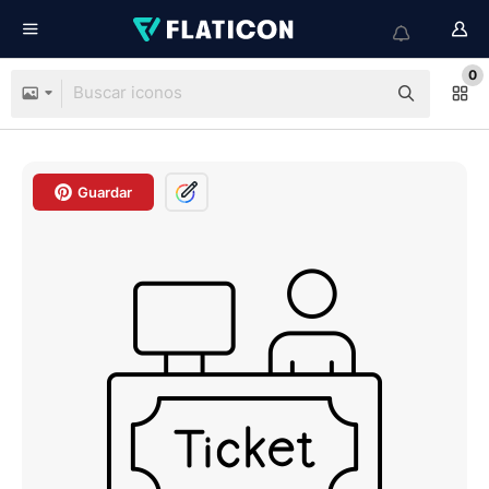
0
Guardar