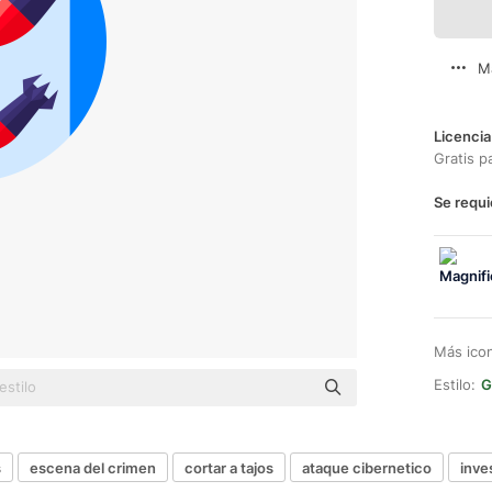
M
Licencia
Gratis p
Se requi
Más ico
Estilo:
G
s
escena del crimen
cortar a tajos
ataque cibernetico
inve