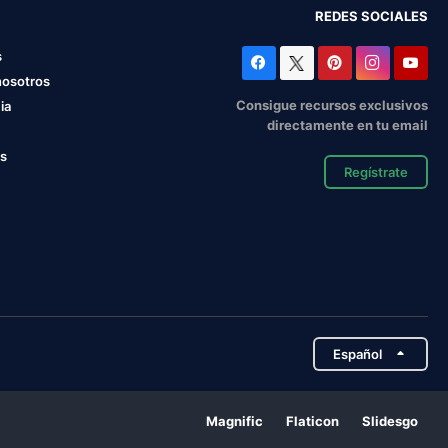
REDES SOCIALES
s
nosotros
Consigue recursos exclusivos
ia
directamente en tu email
os
Regístrate
Español
Magnific
Flaticon
Slidesgo