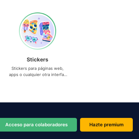
Stickers
Stickers para páginas web,
apps o cualquier otra interfaz
que necesites
Acceso para colaboradores
Hazte premium