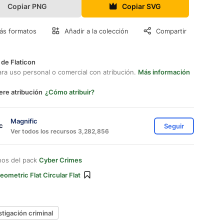
Copiar PNG
Copiar SVG
ás formatos
Añadir a la colección
Compartir
 de Flaticon
ara uso personal o comercial con atribución.
Más información
ere atribución
¿Cómo atribuir?
Magnific
Seguir
Ver todos los recursos 3,282,856
nos del pack
Cyber Crimes
eometric Flat Circular Flat
stigación criminal