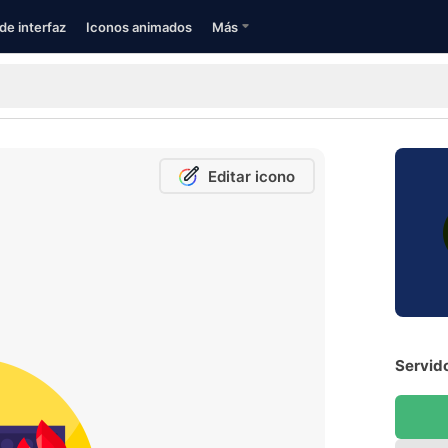
de interfaz
Iconos animados
Más
Editar icono
Servido