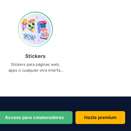
Stickers
Stickers para páginas web,
apps o cualquier otra interfaz
que necesites
Acceso para colaboradores
Hazte premium