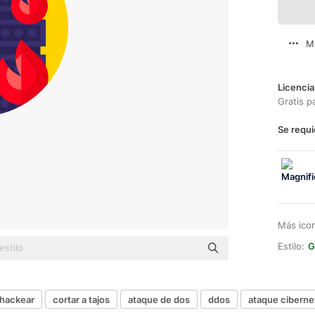
M
Licencia
Gratis p
Se requi
Más ico
Estilo:
G
hackear
cortar a tajos
ataque de dos
ddos
ataque ciberne