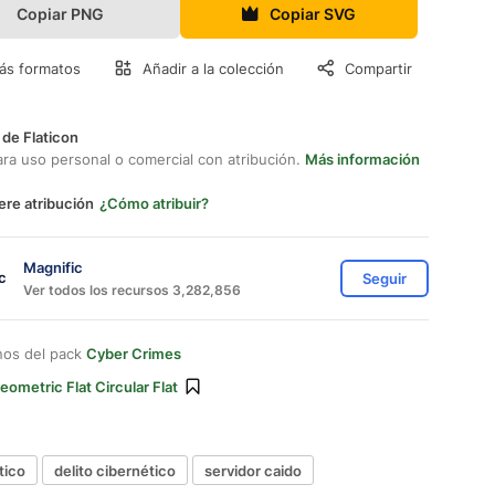
Copiar PNG
Copiar SVG
ás formatos
Añadir a la colección
Compartir
 de Flaticon
ara uso personal o comercial con atribución.
Más información
ere atribución
¿Cómo atribuir?
Magnific
Seguir
Ver todos los recursos 3,282,856
nos del pack
Cyber Crimes
eometric Flat Circular Flat
tico
delito cibernético
servidor caido