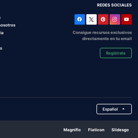
REDES SOCIALES
s
nosotros
Consigue recursos exclusivos
ia
directamente en tu email
os
Regístrate
Español
Magnific
Flaticon
Slidesgo