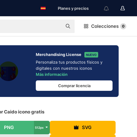
Planes y precios
Colecciones
0
Merchandising License
NUEVO
Personaliza tus productos físicos y
digitales con nuestros iconos
Más información
Comprar licencia
r Caido icono gratis
PNG
SVG
512px