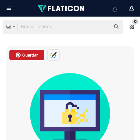
0
Guardar