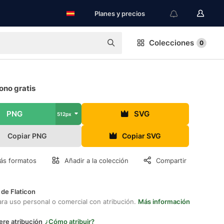
Planes y precios
Colecciones
0
ono gratis
PNG
SVG
512px
Copiar PNG
Copiar SVG
ás formatos
Añadir a la colección
Compartir
 de Flaticon
ara uso personal o comercial con atribución.
Más información
ere atribución
¿Cómo atribuir?