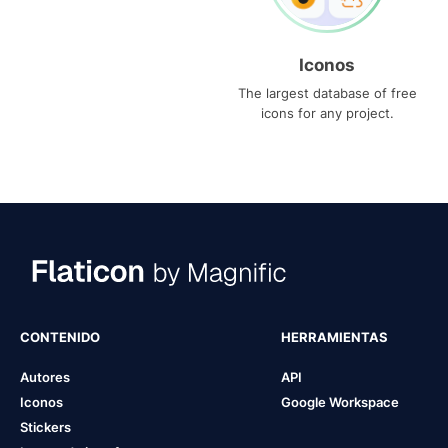
Iconos
The largest database of free
icons for any project.
CONTENIDO
HERRAMIENTAS
Autores
API
Iconos
Google Workspace
Stickers