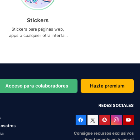
Stickers
Stickers para páginas web,
apps o cualquier otra interfaz
que necesites
Acceso para colaboradores
Hazte premium
REDES SOCIALES
s
nosotros
Consigue recursos exclusivos
ia
directamente en tu email