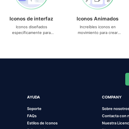
Iconos de interfaz
Iconos Animados
Iconos diseñados
Increíbles iconos en
específicamente para
movimiento para crear
interfaces
proyectos dinámicos
AYUDA
COMPANY
Soporte
Sobre nosotro
FAQs
Contacta con 
Estilos de Iconos
Nuestra Licenc