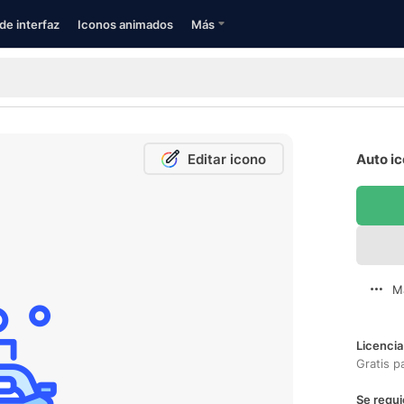
de interfaz
Iconos animados
Más
Editar icono
Auto ic
M
Licencia
Gratis p
Se requi