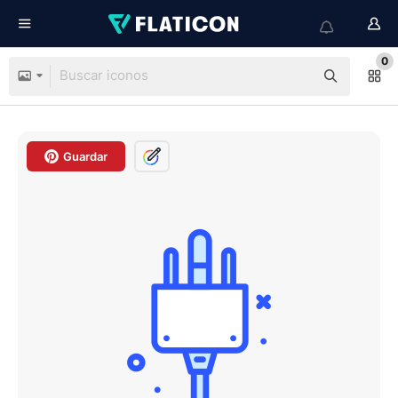
0
Guardar