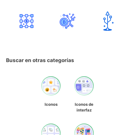
Buscar en otras categorías
Iconos
Iconos de
interfaz