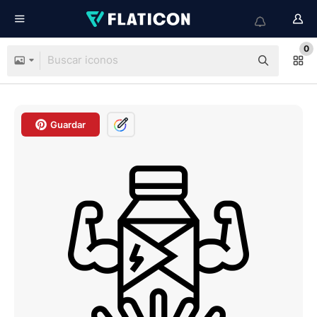
0
Guardar