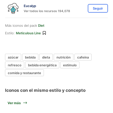
Eucalyp
Seguir
Ver todos los recursos 194,078
Más iconos del pack
Diet
Estilo:
Meticulous Line
azúcar
bebida
dieta
nutrición
cafeína
refresco
bebida energética
estímulo
comida y restaurante
Iconos con el mismo estilo y concepto
Ver más