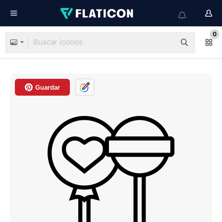
0
Guardar