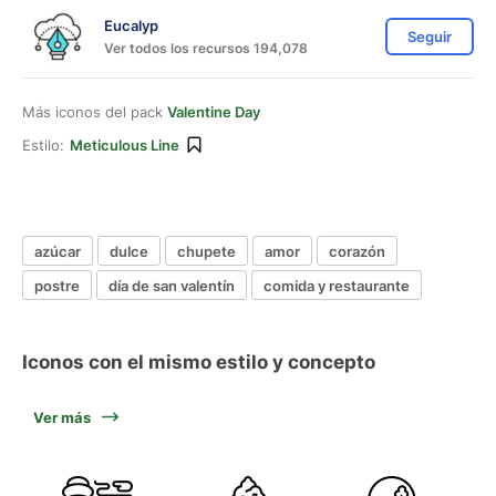
Eucalyp
Seguir
Ver todos los recursos 194,078
Más iconos del pack
Valentine Day
Estilo:
Meticulous Line
azúcar
dulce
chupete
amor
corazón
postre
día de san valentín
comida y restaurante
Iconos con el mismo estilo y concepto
Ver más