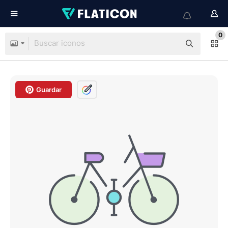
0
Guardar