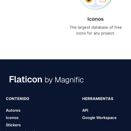
Iconos
The largest database of free
icons for any project.
CONTENIDO
HERRAMIENTAS
Autores
API
Iconos
Google Workspace
Stickers