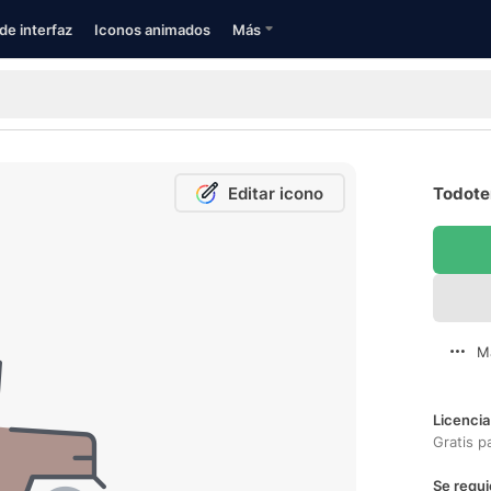
de interfaz
Iconos animados
Más
Editar icono
Todoter
M
Licencia
Gratis p
Se requi