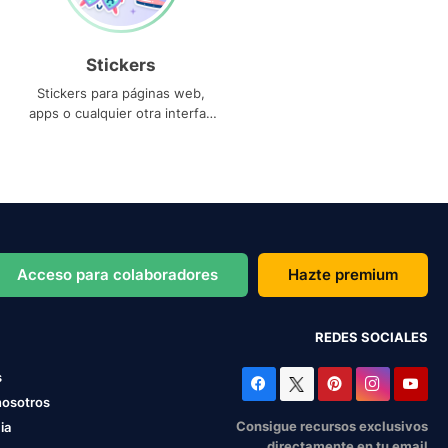
Stickers
Stickers para páginas web,
apps o cualquier otra interfaz
que necesites
Acceso para colaboradores
Hazte premium
REDES SOCIALES
s
nosotros
Consigue recursos exclusivos
ia
directamente en tu email