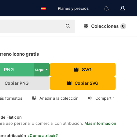
Planes y precios
Colecciones
0
reno icono gratis
PNG
SVG
512px
Copiar PNG
Copiar SVG
ás formatos
Añadir a la colección
Compartir
 de Flaticon
ara uso personal o comercial con atribución.
Más información
ere atribución
¿Cómo atribuir?