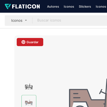
Autores
Iconos
Stickers
Iconos 
Iconos
Guardar