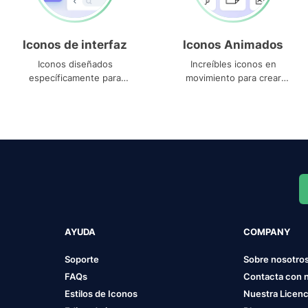
Iconos de interfaz
Iconos Animados
Iconos diseñados
Increíbles iconos en
específicamente para
movimiento para crear
interfaces
proyectos dinámicos
AYUDA
COMPANY
Soporte
Sobre nosotro
FAQs
Contacta con 
Estilos de Iconos
Nuestra Licenc