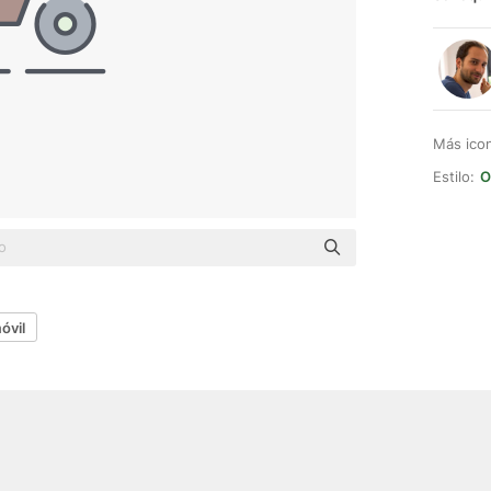
Más ico
Estilo:
O
óvil