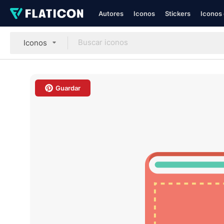
Autores
Iconos
Stickers
Iconos 
Iconos
Guardar