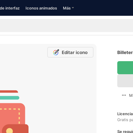
de interfaz
Iconos animados
Más
Editar icono
Billete
M
Licencia
Gratis p
Se requi