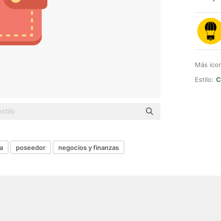
Más ico
Estilo:
C
a
poseedor
negocios y finanzas