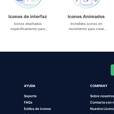
Iconos de interfaz
Iconos Animados
Iconos diseñados
Increíbles iconos en
específicamente para
movimiento para crear
interfaces
proyectos dinámicos
AYUDA
COMPANY
Soporte
Sobre nosotro
FAQs
Contacta con 
Estilos de Iconos
Nuestra Licenc