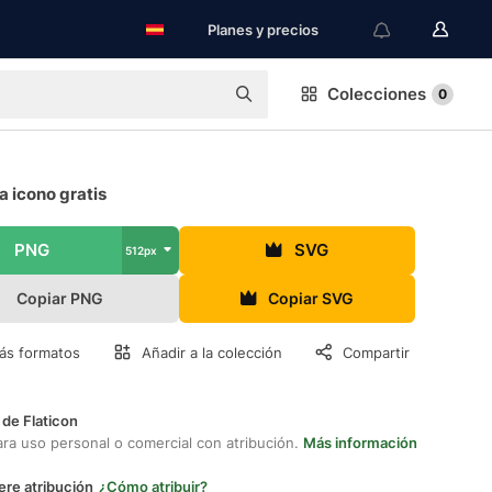
Planes y precios
Colecciones
0
ra icono gratis
PNG
SVG
512px
Copiar PNG
Copiar SVG
ás formatos
Añadir a la colección
Compartir
 de Flaticon
ara uso personal o comercial con atribución.
Más información
ere atribución
¿Cómo atribuir?