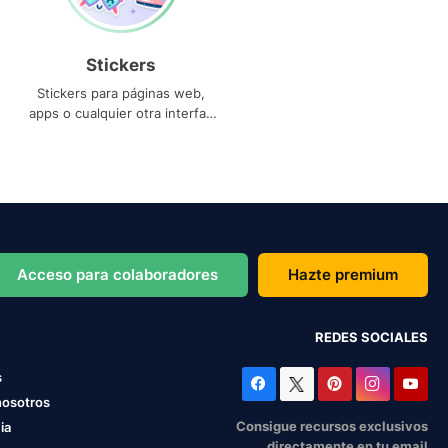
Stickers
Stickers para páginas web,
apps o cualquier otra interfaz
que necesites
Acceso para colaboradores
Hazte premium
REDES SOCIALES
s
nosotros
Consigue recursos exclusivos
ia
directamente en tu email