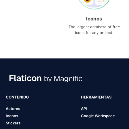
Iconos
The largest database of free
icons for any project.
CONTENIDO
HERRAMIENTAS
Autores
API
Iconos
Google Workspace
Stickers