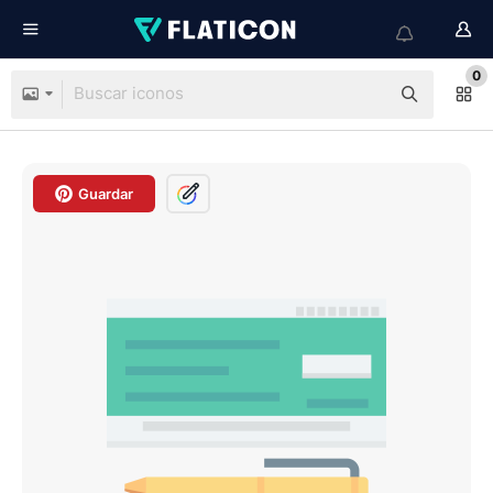
0
Guardar