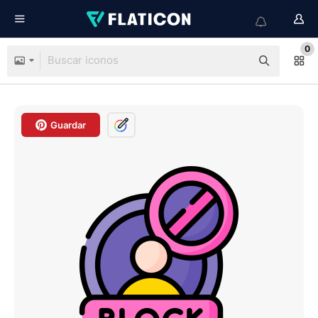
0
Guardar