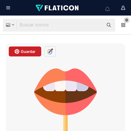
0
Guardar