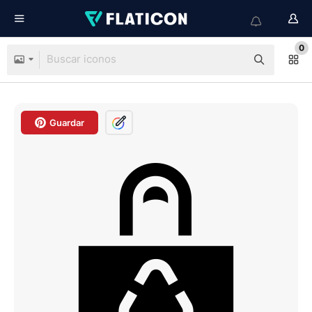
0
Guardar