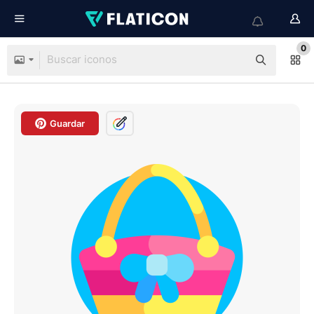
0
Guardar