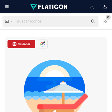
0
Guardar