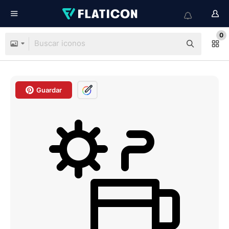
0
Guardar