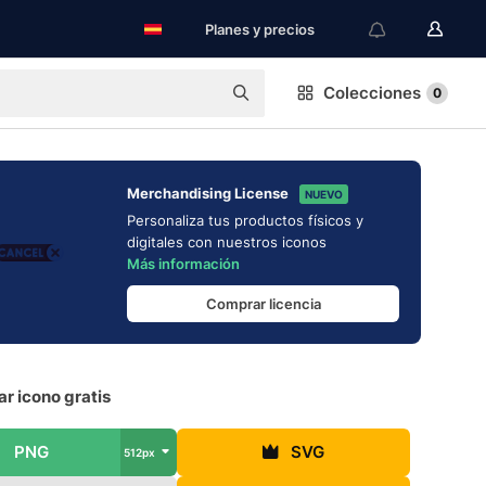
Planes y precios
Colecciones
0
Merchandising License
NUEVO
Personaliza tus productos físicos y
digitales con nuestros iconos
Más información
Comprar licencia
r icono gratis
PNG
SVG
512px