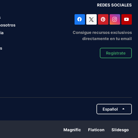
REDES SOCIALES
s
nosotros
Consigue recursos exclusivos
ia
directamente en tu email
os
Regístrate
Español
Magnific
Flaticon
Slidesgo