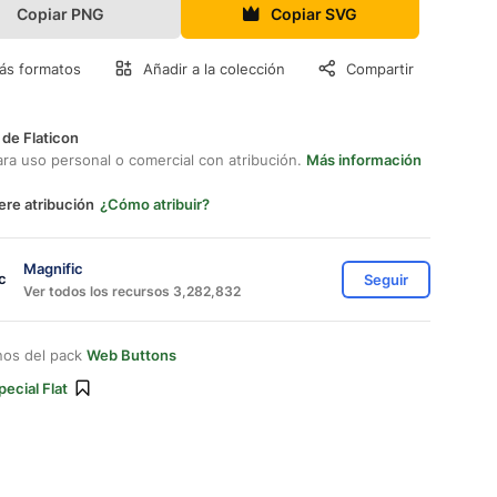
Copiar PNG
Copiar SVG
ás formatos
Añadir a la colección
Compartir
 de Flaticon
ara uso personal o comercial con atribución.
Más información
ere atribución
¿Cómo atribuir?
Magnific
Seguir
Ver todos los recursos 3,282,832
nos del pack
Web Buttons
pecial Flat