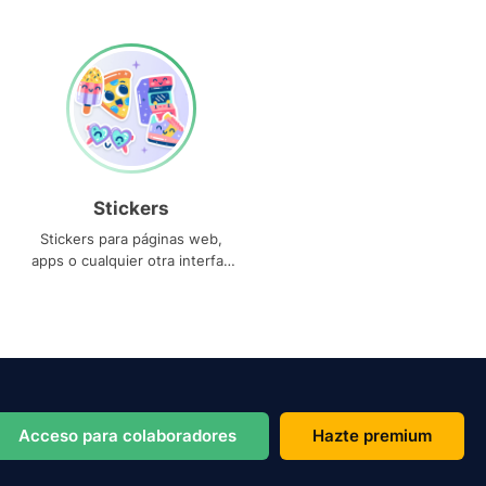
Stickers
Stickers para páginas web,
apps o cualquier otra interfaz
que necesites
Acceso para colaboradores
Hazte premium