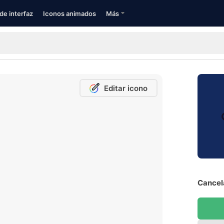
de interfaz
Iconos animados
Más
Editar icono
Cancela