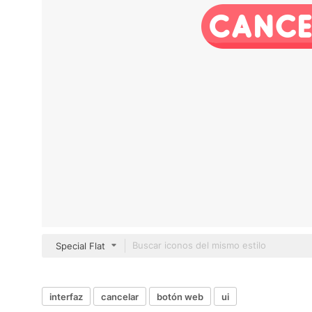
Special Flat
interfaz
cancelar
botón web
ui