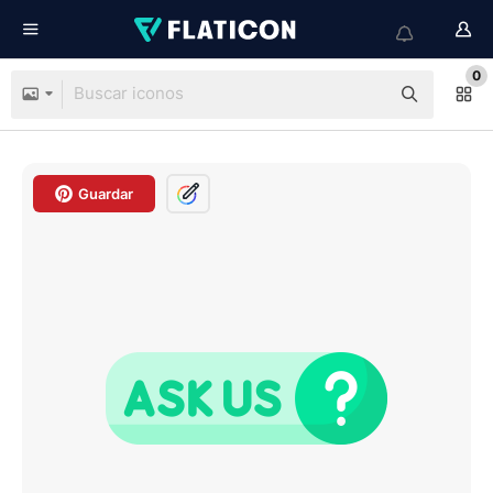
0
Guardar