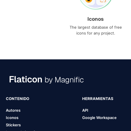
Iconos
The largest database of free
icons for any project.
CONTENIDO
HERRAMIENTAS
Autores
API
Iconos
Google Workspace
Stickers