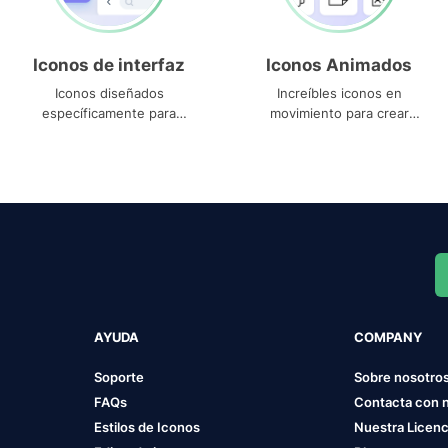
Iconos de interfaz
Iconos Animados
Iconos diseñados
Increíbles iconos en
específicamente para
movimiento para crear
interfaces
proyectos dinámicos
AYUDA
COMPANY
Soporte
Sobre nosotro
FAQs
Contacta con 
Estilos de Iconos
Nuestra Licenc