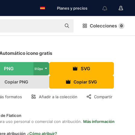
Planes y precios
Colecciones
0
Automático icono gratis
PNG
SVG
512px
Copiar PNG
Copiar SVG
ás formatos
Añadir a la colección
Compartir
 de Flaticon
ara uso personal o comercial con atribución.
Más información
ere atribución
¿Cómo atribuir?