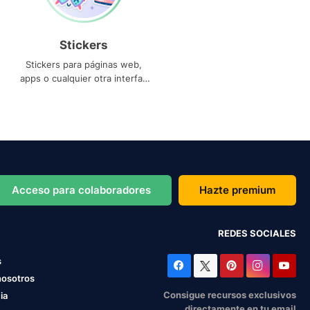
Stickers
Stickers para páginas web,
apps o cualquier otra interfaz
que necesites
Acceso para colaboradores
Hazte premium
REDES SOCIALES
s
nosotros
Consigue recursos exclusivos
ia
directamente en tu email