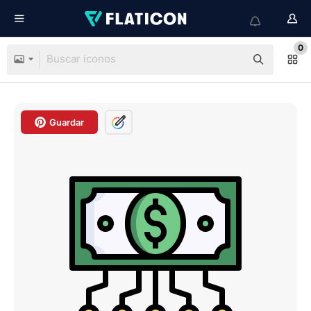
0
Guardar