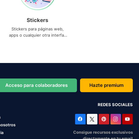
Stickers
Stickers para páginas web,
apps o cualquier otra interfaz
que necesites
Acceso para colaboradores
Hazte premium
REDES SOCIALES
s
nosotros
Consigue recursos exclusivos
ia
directamente en tu email