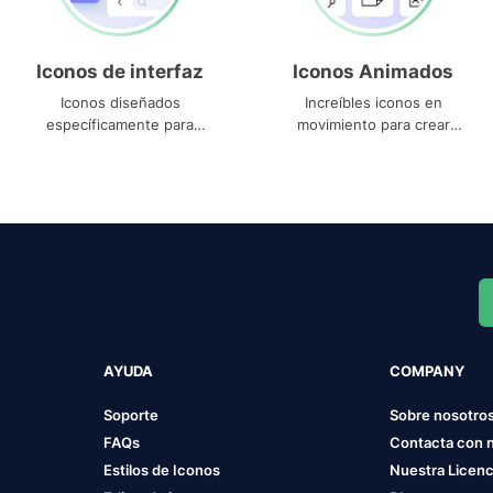
Iconos de interfaz
Iconos Animados
Iconos diseñados
Increíbles iconos en
específicamente para
movimiento para crear
interfaces
proyectos dinámicos
AYUDA
COMPANY
Soporte
Sobre nosotro
FAQs
Contacta con 
Estilos de Iconos
Nuestra Licenc