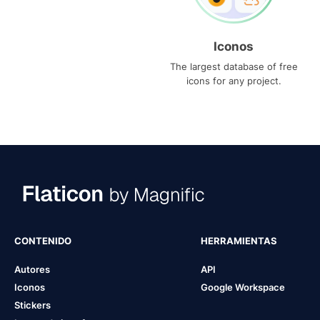
Iconos
The largest database of free
icons for any project.
CONTENIDO
HERRAMIENTAS
Autores
API
Iconos
Google Workspace
Stickers