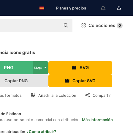
Planes y precios
Colecciones
0
cia icono gratis
PNG
SVG
512px
Copiar PNG
Copiar SVG
ás formatos
Añadir a la colección
Compartir
 de Flaticon
ara uso personal o comercial con atribución.
Más información
ere atribución
¿Cómo atribuir?