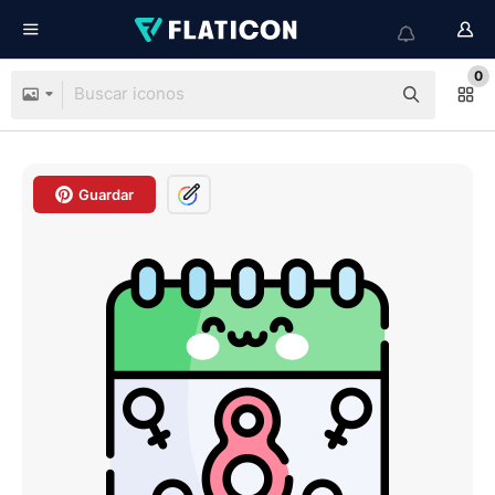
0
Guardar