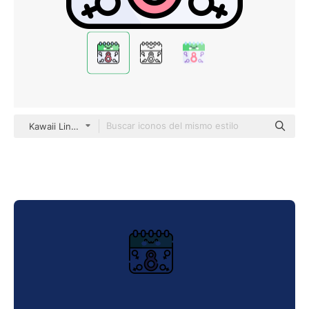
Kawaii Lineal color