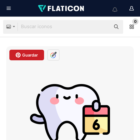
0
Guardar