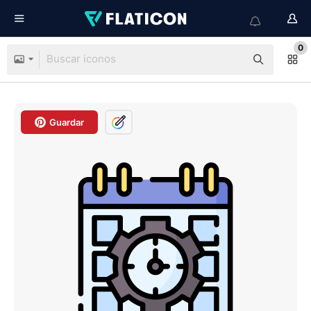
0
Guardar